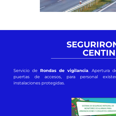
SEGURIRO
CENTIN
Servicio de
Rondas de vigilancia
. Apertura d
puertas de accesos, para personal exist
instalaciones protegidas.