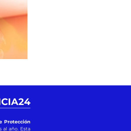
NCIA24
de Protección
s al año. Esta