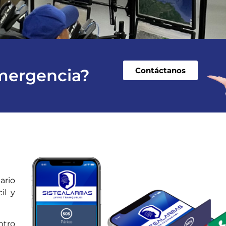
mergencia?
Contáctanos
ario
il y
ntro