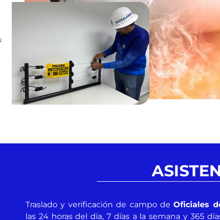
N
N
ASISTE
Traslado y verificación de campo de
Oficiales 
las 24 horas del día, 7 días a la semana y 365 día