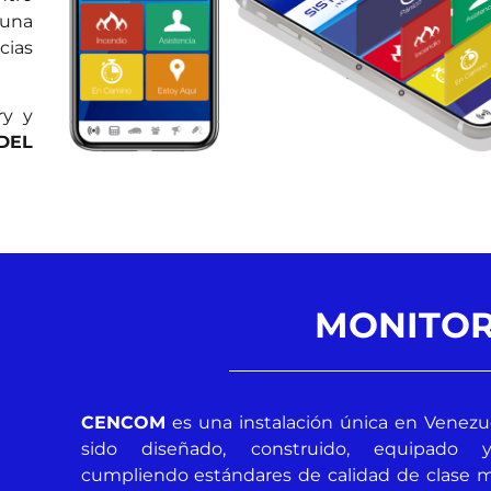
 una
cias
ry y
DEL
MONITO
CENCOM
es una instalación única en Venez
sido diseñado, construido, equipado 
cumpliendo estándares de calidad de clase 