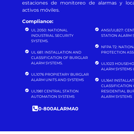
estaciones de monitoreo de alarmas y local
activos móviles.
Compliance:
UL 2050: NATIONAL
ANSI/UL827: CEN
INDUSTRIAL SECURITY
STATION ALARM S
SYSTEMS.
NFPA 72: NATION
UL 681: INSTALLATION AND
PROTECTION ASS
CLASSIFICATION OF BURGLAR
ALARM SYSTEMS.
UL1023 HOUSEH
ALARM SYSTEMS 
UL1076 PROPIETARY BURGLAR
ALARM UNITS AND SYSTEMS
UL1641 INSTALLA
CLASSIFICATION
UL1981 CENTRAL STATION
RESIDENTIAL BU
AUTOMATION SYSTEMS
ALARM SYSTEMS
0-800ALARMA0