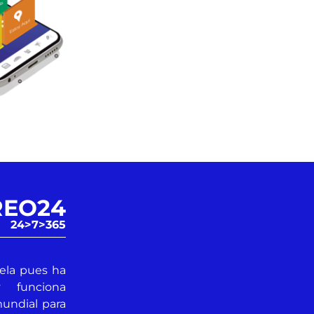
REO24
24>7>365
uela pues ha
y funciona
mundial para