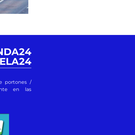
NDA24
ELA24
e portones /
ente en las