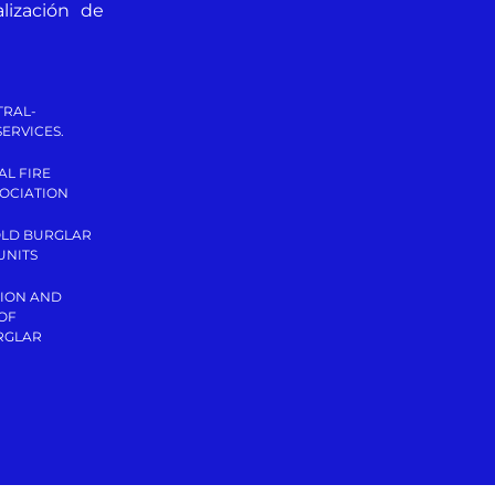
ización de
TRAL-
ERVICES.
AL FIRE
OCIATION
OLD BURGLAR
UNITS
TION AND
 OF
RGLAR