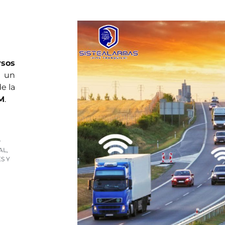
rsos
e un
e la
M
.
O
AL,
S Y